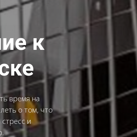
ие к
ске
ть время на
леть о том, что
 стресс и
о.